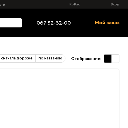
Ro
Рус
Вход
сти
067 32-32-00
Мой заказ
сначала дороже
по названию
Отображение: