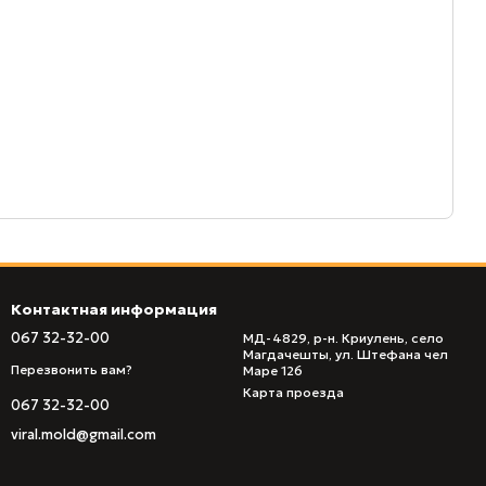
Контактная информация
067 32-32-00
МД-4829, р-н. Криулень, село
Магдачешты, ул. Штефана чел
Перезвонить вам?
Маре 126
Карта проезда
067 32-32-00
viral.mold@gmail.com