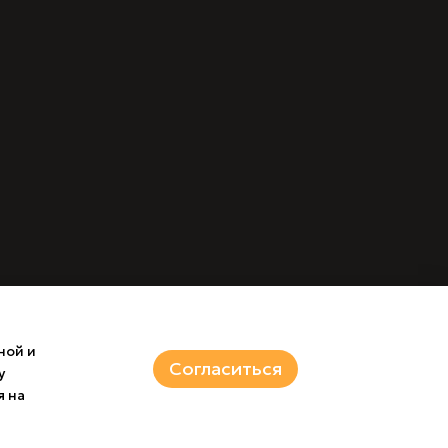
ной и
Согласиться
у
я на