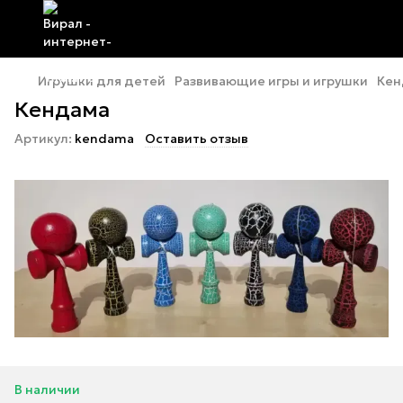
Игрушки для детей
Развивающие игры и игрушки
Кен
Кендама
Артикул:
kendama
Оставить отзыв
В наличии