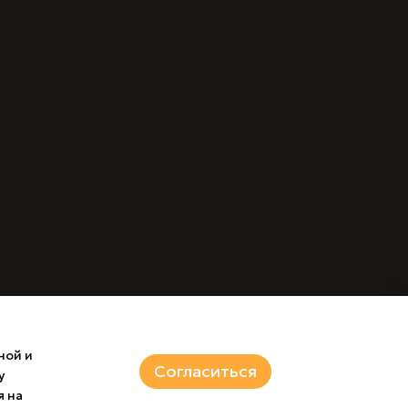
ной и
Согласиться
у
я на