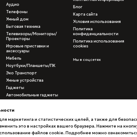
Аудио
Блог
Телефоны
Карта сайта
Умный дом
Условия использования
Бытовая техника
Политика
Телевизоры/Мониторы/
конфиденциальности
Проекторы
Политика использования
Игровые приставки и
cookies
аксессуары
Мебель
Мы в соцсетях
Ноутбуки/Планшеты/ПК
Эко Транспорт
Умные устройства
Гаджеты
Автомобильные гаджеты
Медицинское
оборудование
ьности
Б/у товары
для маркетинга и статистических целей, а также для безопас
Товары с поврежденными
менить это в настройках вашего браузера. Нажмите на кнопк
коробками
 использование файлов cookie. Подробнее можно ознакомитьс