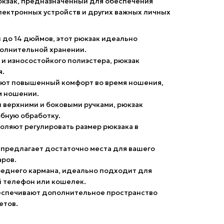
рюкзак, предназначенный для обеспечения
лектронных устройств и других важных личных
 до 14 дюймов, этот рюкзак идеально
полнительной хранении.
и износостойкого полиэстера, рюкзак
я.
ают повышенный комфорт во время ношения,
м ношении.
верхними и боковыми ручками, рюкзак
обную обработку.
оляют регулировать размер рюкзака в
предлагает достаточно места для вашего
аров.
еднего кармана, идеально подходит для
й телефон или кошелек.
еспечивают дополнительное пространство
етов.