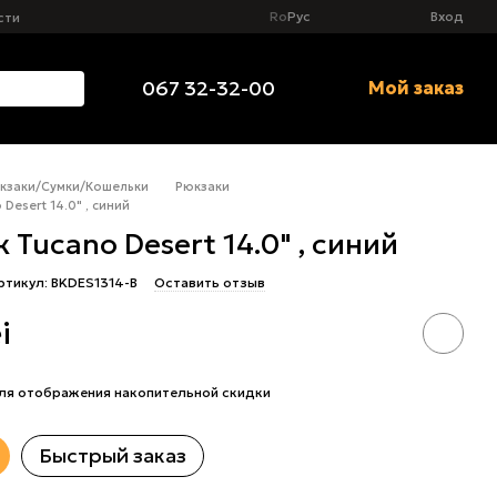
Ro
Рус
Вход
сти
067 32-32-00
Мой заказ
кзаки/Сумки/Кошельки
Pюкзаки
Desert 14.0" , синий
 Tucano Desert 14.0" , синий
ртикул: BKDES1314-B
Оставить отзыв
i
ля отображения накопительной скидки
Быстрый заказ