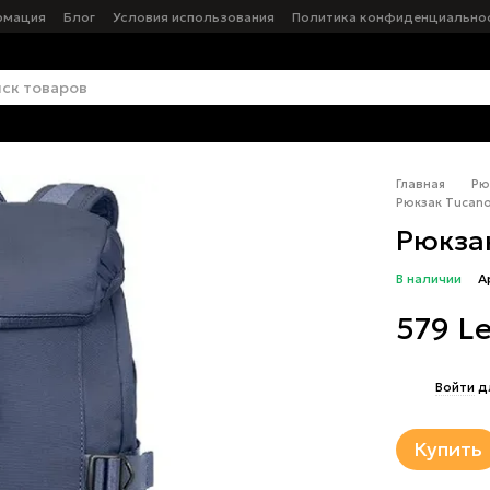
рмация
Блог
Условия использования
Политика конфиденциально
Главная
Рю
Pюкзак Tucano 
Pюкзак
В наличии
А
579 Le
%
Войти
д
Купить