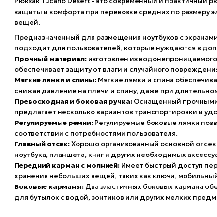
Рюкзак Tucano Desert - это современный и практичный 
защиты и комфорта при перевозке средних по размеру э
вещей.
Предназначенный для размещения ноутбуков с экранами
подходит для пользователей, которые нуждаются в до
Прочный материал:
изготовлен из водонепроницаемого 
обеспечивает защиту от влаги и случайного повреждени
Мягкие лямки и спины:
Мягкие лямки и спина обеспечив
снижая давление на плечи и спину, даже при длительно
Превосходная и боковая ручка:
Оснащенный прочными 
предлагает несколько вариантов транспортировки и уд
Регулируемые ремни:
Регулируемые боковые лямки позв
соответствии с потребностями пользователя.
Главный отсек:
Хорошо организованный основной отсек 
ноутбука, планшета, книг и других необходимых аксессу
Передний карман с молнией:
Имеет быстрый доступ пер
хранения небольших вещей, таких как ключи, мобильны
Боковые карманы:
Два эластичных боковых кармана об
для бутылок с водой, зонтиков или других мелких предм